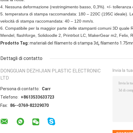
4. Nessuna deformazione (restringimento basso, 0,3%). +/- tolleranza
5. temperatura di stampa raccomandata: 180 – 220C (195C ideale). Let
velocità di stampa raccomandata: 40 – 120 mm/s.
6. Compatibile per la maggior parte delle stampanti comuni 3D quale 
Mendel, flashforge, Solidoodle 2, Printrbot LC, MakerGear m2, Felix, Re
,
Prodotto Tag:
materiali del filamento di stampa 3d
filamento 1.75m
Dettagli di contatto
DONGGUAN DEZHIJIAN PLASTIC ELECTRONIC
Invia la tu
LTD
Persona di contatto:
Carr
Telefono:
+8613533633723
Fax:
86--0769-82329070