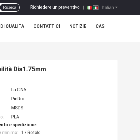
Richiedere un preventivo
|
Italian
Ricerca
DI QUALITÀ
CONTATTICI
NOTIZIE
CASI
bilità Dia1.75mm
La CINA
PinRui
MSDS
o:
PLA
nto e spedizione:
e minimo:
1 / Rotolo