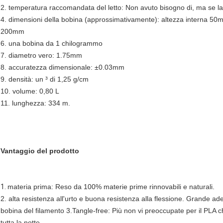
2. temperatura raccomandata del letto: Non avuto bisogno di, ma se l
4. dimensioni della bobina (approssimativamente): altezza interna 50
200mm
6. una bobina da 1 chilogrammo
7. diametro vero: 1.75mm
8. accuratezza dimensionale: ±0.03mm
9. densità: un ³ di 1,25 g/cm
10. volume: 0,80 L
11. lunghezza: 334 m.
Vantaggio del prodotto
1.
materia prima: Reso da 100% materie prime rinnovabili e naturali.
2. alta resistenza all'urto e buona resistenza alla flessione. Grande ades
bobina del filamento 3.Tangle-free: Più non vi preoccupate per il PLA 
tutta la notte.