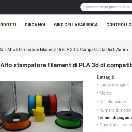
RODOTTI
CIRCA NOI
GIRO DELLA FABBRICA
CONTROLLO 
3d
Alto Stampatore Filament Di PLA 3d Di Compatibilità Dia1.75mm
Alto stampatore Filament di PLA 3d di compati
Dettagli:
Luogo di origine:
Marca:
Certificazione:
Numero di modell
Termini di pagame
Quantità di ordin