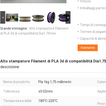
Prezzo:
Imballaggi partico
Tempi di conseg
Grande immagine :
Alto stampatore Filament
Termini di pagam
di PLA 3d di compatibilità Dia1.75mm
Capacità di alim
Contatto
Alto stampatore Filament di PLA 3d di compatibilità Dia1.
descrizione
Nome di prodotto:
Pla 1kg 1,75 millimetri
Color
Tolleranza:
±0.02mm
Appli
Temperatura della
180°C-220°C
Peso 