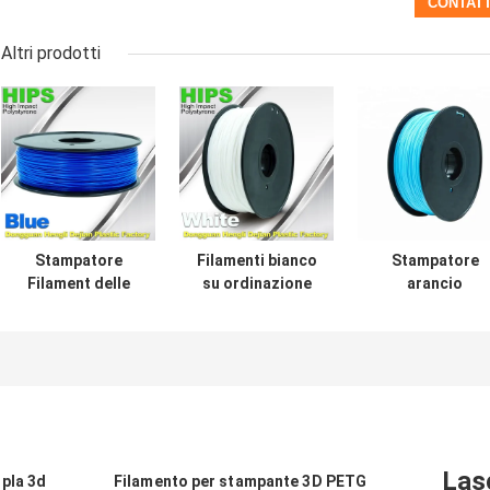
Altri prodotti
Stampatore
Filamenti bianco
Stampatore
Filament delle
su ordinazione
arancio
ANCHE 3D
1.75mm/3mm,
fluorescente
1,75/3.0mm,
materiale
Filament delle
materiale per
riutilizzabile della
ANCHE 3d
stampa 3d
stampante delle
1.75mm
ANCHE 3D di
stampa 3D
Las
 pla 3d
Filamento per stampante 3D PETG