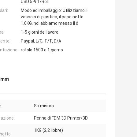
USD 5-9 1/Roll
lari:
Modo ed imballaggio: Utilizziamo il
vassoio di plastica, il peso netto
1.0KG, noi abbiamo messo il d
na:
1-5 giorni del lavoro
ento:
Paypal, L/C, T/T, D/A
entazione:
rotolo 1500 a 1 giorno
75mm
e:
Su misura
cazione:
Penna di FDM 3D Printer/3D
1KG (2,2 libbre)
netto: