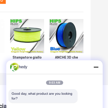
Stampatore giallo
ANCHE 3D che
Filament 1,75,
stampano i
hedy
materiale delle
materiali del
ANCHE 3d per
filamento
stampa 3d
1.75mm/3.0mm
1.0KG
9:03 AM
Good day, what product are you looking 
for?
ciare messaggio