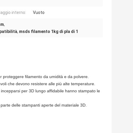
laggio interno:
Vuoto
mm
,
atibilità
,
msds filamento 1kg di pla di 1
 per proteggere filamento da umidità e da polvere.
voli che devono resistere alle più alte temperature.
i incepparsi per 3D lungo affidabile hanno stampato le
arte delle stampanti aperte del materiale 3D.