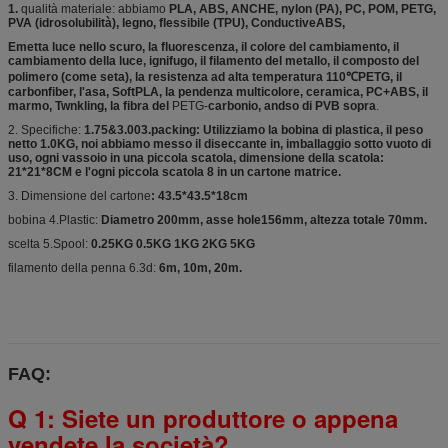
1.
qualità materiale: abbiamo
PLA, ABS, ANCHE, nylon (PA), PC, POM, PETG,
PVA (idrosolubilità), legno, flessibile (TPU), ConductiveABS,
Emetta luce nello scuro, la fluorescenza, il colore del cambiamento, il
cambiamento della luce, ignifugo, il filamento del metallo, il composto del
polimero (come seta), la resistenza ad alta temperatura 110℃PETG, il
carbonfiber, l'asa, SoftPLA, la pendenza multicolore, ceramica, PC+ABS, il
marmo, Twnkling, la fibra del
PETG-
carbonio, andso di PVB sopra
.
2.
Specifiche:
1.75&3.003.packing: Utilizziamo la bobina di plastica, il peso
netto 1.0KG, noi abbiamo messo il diseccante in, imballaggio sotto vuoto di
uso, ogni vassoio in una piccola scatola, dimensione della scatola:
21*21*8CM e l'ogni piccola scatola 8 in un cartone matrice.
3.
Dimensione del cartone
: 43.5*43.5*18cm
bobina 4.Plastic:
Diametro 200mm, asse hole156mm, altezza totale 70mm.
scelta 5.Spool:
0.25KG 0.5KG 1KG 2KG 5KG
filamento della penna 6.3d:
6m, 10m, 20m.
FAQ:
Q 1: Siete un produttore o appena
vendete la società?