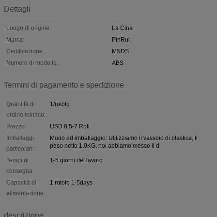
Dettagli
Luogo di origine:
La Cina
Marca:
PinRui
Certificazione:
MSDS
Numero di modello:
ABS
Termini di pagamento e spedizione
Quantità di
1/rotolo
ordine minimo:
Prezzo:
USD 8.5-7 Roll
Imballaggi
Modo ed imballaggio: Utilizziamo il vassoio di plastica, il
peso netto 1.0KG, noi abbiamo messo il d
particolari:
Tempi di
1-5 giorni del lavoro
consegna:
Capacità di
1 rotolo 1-5days
alimentazione:
descrizione