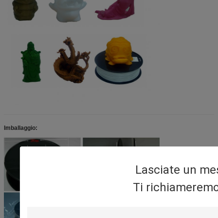
Fibra del PETG-carbonio
1.75/3.0
230-250
80-100
70 o non
Filamento lucidato PVB
1,75
190-220
riscaldando
Imballaggio:
Lasciate un me
Ti richiameremo