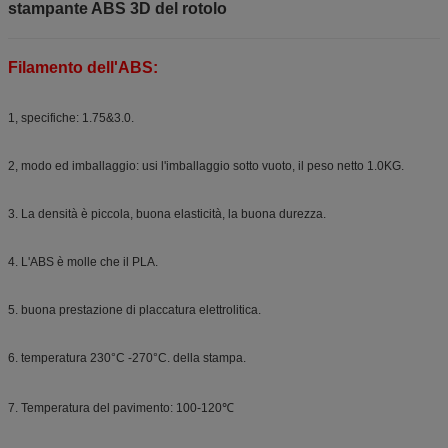
stampante ABS 3D del rotolo
Filamento dell'ABS:
1, specifiche: 1.75&3.0.
2, modo ed imballaggio: usi l'imballaggio sotto vuoto, il peso netto 1.0KG.
3. La densità è piccola, buona elasticità, la buona durezza.
4. L'ABS è molle che il PLA.
5. buona prestazione di placcatura elettrolitica.
6. temperatura 230°C -270°C. della stampa.
7. Temperatura del pavimento: 100-120℃