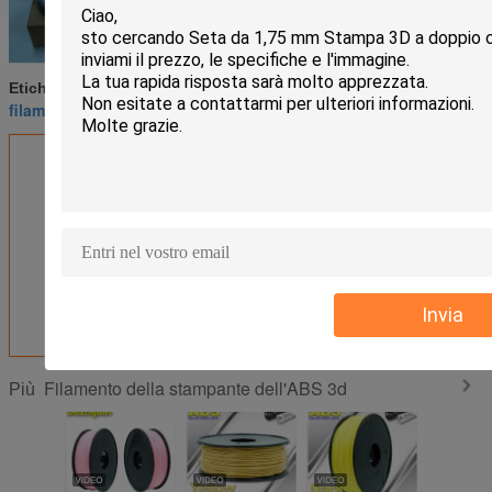
filamento dell'ABS della stampante 3D
Etichette:
,
filamento dell'ABS 3d
Filamento della stampante dell'ABS
,
Ottieni il miglior prezzo per
Green1.75mm su misura/3.0mm
1.0KgG/filamento della
stampante ABS 3D del rotolo
Invia
Continua
Filamento della stampante dell'ABS 3d
Più