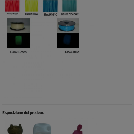
Asa
1.75/3.0
230-260
100-120
PLA morbido
1.75/3.0
200-220
non riscaldan
PCL
1.75/3.0
70-100
60-80 o non
Pendenza multicolore
1,75
180-210
riscaldando
60-80 o non
H-PLA (100℃PLA)
1,75
200-240
riscaldando
Ceramico
1,75
200-240
60-80
PC+ABS
1,75
230-270
100-120
60-80 o non
Esposizione del prodotto:
Marmo
1,75
200-230
riscaldando
60-80 o non
Scintillio
1,75
200-230
riscaldando