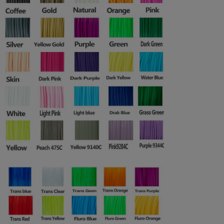
1.75/3.0
180-195
80-100
PLA)
PVA
1.75/3.0
190-220
non riscaldan
Flessibile (TPU)
1.75/3.0
200-220
60-80
Ignifugo
1.75/3.0
230-270
100-120
60 o non
Metallo
1.75/3.0
190-210
riscaldando
Composti del polimero
1.75/3.0
200-220
non riscaldan
(come seta)
110℃PETG
1.75/3.0
200-240
100-120
Fibra del carbonio
1.75/3.0
200-220
non riscaldan