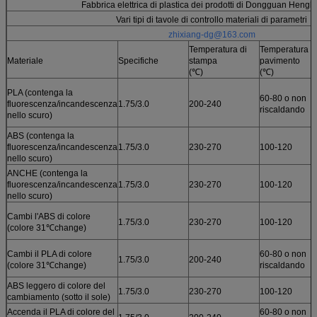
Fabbrica elettrica di plastica dei prodotti di Dongguan Hengli
Vari tipi di tavole di controllo materiali di parametri
zhixiang-dg@163.com
Temperatura di
Temperatura d
Materiale
Specifiche
stampa
pavimento
(℃)
(℃)
PLA (contenga la
60-80 o non
fluorescenza/incandescenza
1.75/3.0
200-240
riscaldando
nello scuro)
ABS (contenga la
fluorescenza/incandescenza
1.75/3.0
230-270
100-120
nello scuro)
ANCHE (contenga la
fluorescenza/incandescenza
1.75/3.0
230-270
100-120
nello scuro)
Cambi l'ABS di colore
1.75/3.0
230-270
100-120
(colore 31℃change)
Cambi il PLA di colore
60-80 o non
1.75/3.0
200-240
(colore 31℃change)
riscaldando
ABS leggero di colore del
1.75/3.0
230-270
100-120
cambiamento (sotto il sole)
Accenda il PLA di colore del
60-80 o non