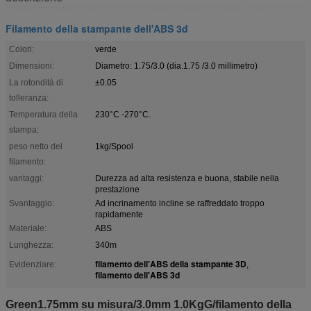
Filamento della stampante dell'ABS 3d
Colori:
verde
Dimensioni:
Diametro: 1.75/3.0 (dia.1.75 /3.0 millimetro)
La rotondità di
±0.05
tolleranza:
Temperatura della
230°C -270°C.
stampa:
peso netto del
1kg/Spool
filamento:
vantaggi:
Durezza ad alta resistenza e buona, stabile nella
prestazione
Svantaggio:
Ad incrinamento incline se raffreddato troppo
rapidamente
Materiale:
ABS
Lunghezza:
340m
filamento dell'ABS della stampante 3D
Evidenziare:
,
filamento dell'ABS 3d
Green1.75mm su misura/3.0mm 1.0KgG/filamento della