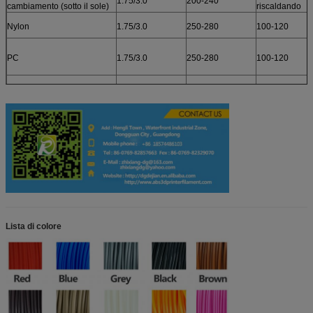
1.75/3.0
200-240
cambiamento (sotto il sole)
riscaldando
Nylon
1.75/3.0
250-280
100-120
PC
1.75/3.0
250-280
100-120
POM
1.75/3.0
200-240
100-120
PETG
1.75/3.0
200-240
100-120
ConductiveABS
1.75/3.0
230-260
100-120
Lista di colore
Legno (materiale di base è
1.75/3.0
180-195
80-100
l'ABS)
Legno (materiale di base è il