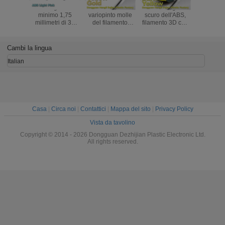
Restringimento
Materiale
Filamento giallo
Materi
minimo 1,75
variopinto molle
scuro dell'ABS,
d'argento 
millimetri di 3d
del filamento
filamento 3D che
resisten
della stampante
dell'ABS di
stampa materia
filament
del filamento/PLA
stampa 3d
plastica 1,75/3mm
filamento
3d di materiale di
3.0mm/di 1.75mm
della sta
Cambi la lingua
stampa
per le stampanti
dell'AB
3d
Italian
Casa
|
Circa noi
|
Contattici
|
Mappa del sito
|
Privacy Policy
Vista da tavolino
Copyright © 2014 - 2026 Dongguan Dezhijian Plastic Electronic Ltd.
All rights reserved.