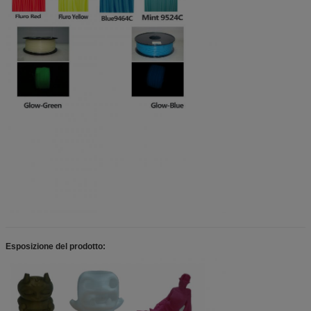
Fibra del carbonio
1.75/3.0
200-220
non riscaldan
Asa
1.75/3.0
230-260
100-120
PLA morbido
1.75/3.0
200-220
non riscaldan
PCL
1.75/3.0
70-100
60-80 o non
Pendenza multicolore
1,75
180-210
riscaldando
60-80 o non
H-PLA (100℃PLA)
1,75
200-240
riscaldando
Ceramico
1,75
200-240
60-80
Esposizione del prodotto:
PC+ABS
1,75
230-270
100-120
60-80 o non
Marmo
1,75
200-230
riscaldando