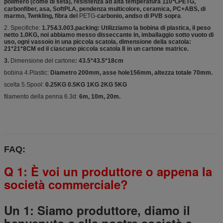
polimero (come di seta), resistenza ad alta temperatura 110℃PETG,
carbonfiber, asa, SoftPLA, pendenza multicolore, ceramica, PC+ABS, di
marmo, Twnkling, fibra del
PETG-
carbonio, andso di PVB sopra
.
2. Specifiche:
1.75&3.003.packing: Utilizziamo la bobina di plastica, il peso
netto 1.0KG, noi abbiamo messo disseccante in, imballaggio sotto vuoto di
uso, ogni vassoio in una piccola scatola, dimensione della scatola:
21*21*8CM ed il ciascuno piccola scatola 8 in un cartone matrice.
3.
Dimensione del cartone
: 43.5*43.5*18cm
bobina 4.Plastic:
Diametro 200mm, asse hole156mm, altezza totale 70mm.
scelta 5.Spool:
0.25KG 0.5KG 1KG 2KG 5KG
filamento della penna 6.3d:
6m, 10m, 20m.
FAQ:
Q 1: È voi un produttore o appena la
società commerciale?
Un 1: Siamo produttore, diamo il
benvenuto a alla nostre società e