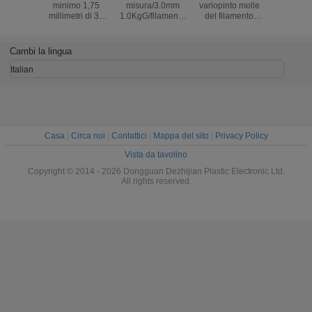
minimo 1,75
misura/3.0mm
variopinto molle
scuro del
millimetri di 3d
1.0KgG/filamento
del filamento
filamento
della stampante
della stampante
dell'ABS di
stampa m
del filamento/PLA
ABS 3D del rotolo
stampa 3d
plastica 1
3d di materiale di
3.0mm/di 1.75mm
Cambi la lingua
stampa
per le stampanti
3d
Italian
Casa
|
Circa noi
|
Contattici
|
Mappa del sito
|
Privacy Policy
Vista da tavolino
Copyright © 2014 - 2026 Dongguan Dezhijian Plastic Electronic Ltd.
All rights reserved.