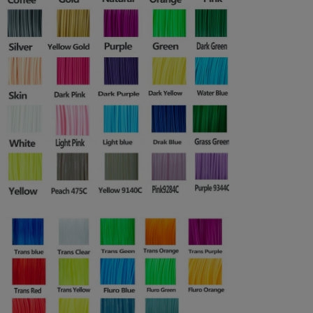
Legno (materiale di base è il
1.75/3.0
180-195
80-100
PLA)
PVA
1.75/3.0
190-220
non riscaldan
Flessibile (TPU)
1.75/3.0
200-220
60-80
Ignifugo
1.75/3.0
230-270
100-120
60 o non
Metallo
1.75/3.0
190-210
riscaldando
Composti del polimero
1.75/3.0
200-220
non riscaldan
(come seta)
110℃PETG
1.75/3.0
200-240
100-120