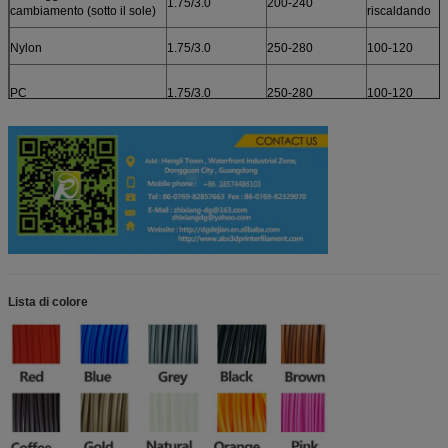
1.75/3.0
200-240
cambiamento (sotto il sole)
riscaldando
Nylon
1.75/3.0
250-280
100-120
PC
1.75/3.0
250-280
100-120
POM
1.75/3.0
200-240
100-120
PETG
1.75/3.0
200-240
100-120
ConductiveABS
1.75/3.0
230-260
100-120
Lista di colore
Legno (materiale di base è
1.75/3.0
180-195
80-100
l'ABS)