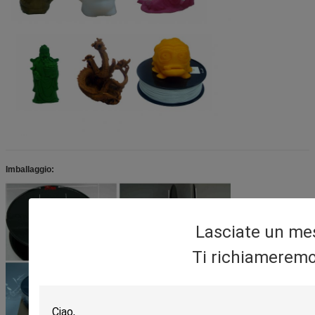
60-80 o non
Scintillio
1,75
200-230
riscaldando
Fibra del PETG-carbonio
1.75/3.0
230-250
80-100
70 o non
PVB ha lucidato il filamento
1,75
190-220
riscaldando
Imballaggio:
Lasciate un me
Ti richiameremo