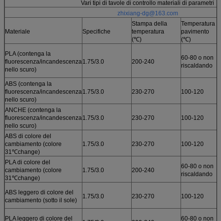
Vari tipi di tavole di controllo materiali di parametri
zhixiang-dg@163.com
Stampa della
Temperatura d
Materiale
Specifiche
temperatura
pavimento
(℃)
(℃)
PLA (contenga la
60-80 o non
fluorescenza/incandescenza
1.75/3.0
200-240
riscaldando
nello scuro)
ABS (contenga la
fluorescenza/incandescenza
1.75/3.0
230-270
100-120
nello scuro)
ANCHE (contenga la
fluorescenza/incandescenza
1.75/3.0
230-270
100-120
nello scuro)
ABS di colore del
cambiamento (colore
1.75/3.0
230-270
100-120
31℃change)
PLA di colore del
60-80 o non
cambiamento (colore
1.75/3.0
200-240
riscaldando
31℃change)
ABS leggero di colore del
1.75/3.0
230-270
100-120
cambiamento (sotto il sole)
PLA leggero di colore del
60-80 o non