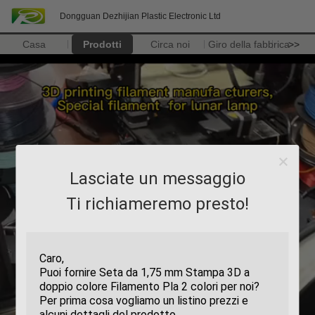
Dongguan Dezhijian Plastic Electronic Ltd
Casa
Prodotti
Circa noi
Giro della fabbrica
>>
Lasciate un messaggio
Ti richiameremo presto!