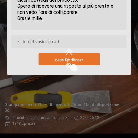
Invia
Stampante netta Pla + filamento 1.75mm 1kg di disposizione
3d
filamento della stampante di pla 3d
2022-06-18
1318 opinioni